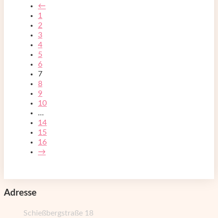
←
1
2
3
4
5
6
7
8
9
10
…
14
15
16
→
Adresse
Schießbergstraße 18