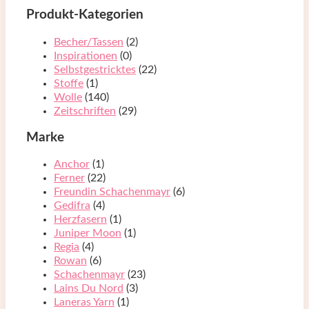
Produkt-Kategorien
Becher/Tassen
(2)
Inspirationen
(0)
Selbstgestricktes
(22)
Stoffe
(1)
Wolle
(140)
Zeitschriften
(29)
Marke
Anchor
(1)
Ferner
(22)
Freundin Schachenmayr
(6)
Gedifra
(4)
Herzfasern
(1)
Juniper Moon
(1)
Regia
(4)
Rowan
(6)
Schachenmayr
(23)
Lains Du Nord
(3)
Laneras Yarn
(1)