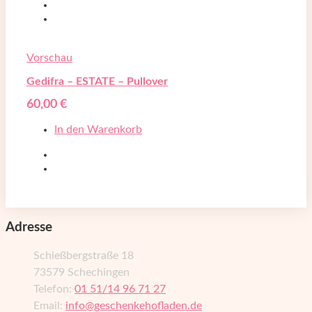
Vorschau
Gedifra – ESTATE – Pullover
60,00
€
In den Warenkorb
Adresse
Schießbergstraße 18
73579 Schechingen
Telefon:
01 51/14 96 71 27
Email:
info@geschenkehofladen.de